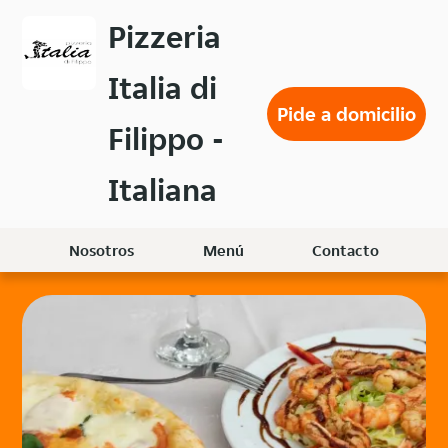
Volver
Pizzeria
al
menú
Italia di
principal
Pide a domicilio
Filippo -
Italiana
Nosotros
Menú
Contacto